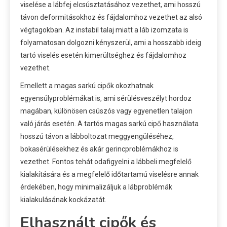
viselése a lábfej elcsúsztatásához vezethet, ami hosszú
távon deformitásokhoz és fájdalomhoz vezethet az alsó
végtagokban. Az instabil talaj miatt a láb izomzata is
folyamatosan dolgozni kényszerül, ami a hosszabb ideig
tartó viselés esetén kimerültséghez és fájdalomhoz
vezethet.
Emellett a magas sarkú cipők okozhatnak
egyensúlyproblémákat is, ami sérülésveszélyt hordoz
magában, különösen csúszós vagy egyenetlen talajon
való járás esetén. A tartós magas sarkú cipő használata
hosszú távon a lábboltozat meggyengüléséhez,
bokasérülésekhez és akár gerincproblémákhoz is
vezethet. Fontos tehát odafigyelni a lábbeli megfelelő
kialakítására és a megfelelő időtartamú viselésre annak
érdekében, hogy minimalizáljuk a lábproblémák
kialakulásának kockázatát.
Elhasznált cipők és