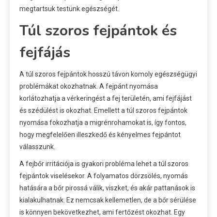
megtartsuk testünk egészségét.
Túl szoros fejpántok és
fejfájás
A túl szoros fejpántok hosszú távon komoly egészségügyi
problémákat okozhatnak. A fejpánt nyomása
korlátozhatja a vérkeringést a fej területén, ami fejfájást
és szédülést is okozhat. Emellett a túl szoros fejpántok
nyomása fokozhatja a migrénrohamokat is, így fontos,
hogy megfelelően illeszkedő és kényelmes fejpántot
válasszunk.
A fejbőr irritációja is gyakori probléma lehet a túl szoros
fejpántok viselésekor. A folyamatos dörzsölés, nyomás
hatására a bőr pirossá válik, viszket, és akár pattanások is
kialakulhatnak. Ez nemcsak kellemetlen, de a bőr sérülése
is könnyen bekövetkezhet, ami fertőzést okozhat. Egy