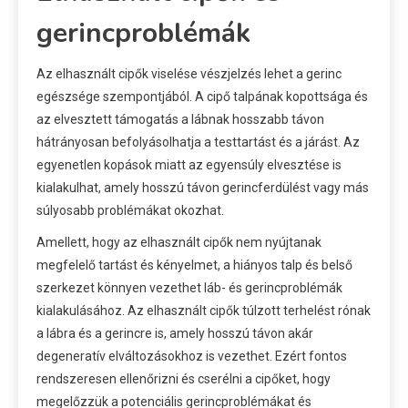
gerincproblémák
Az elhasznált cipők viselése vészjelzés lehet a gerinc
egészsége szempontjából. A cipő talpának kopottsága és
az elvesztett támogatás a lábnak hosszabb távon
hátrányosan befolyásolhatja a testtartást és a járást. Az
egyenetlen kopások miatt az egyensúly elvesztése is
kialakulhat, amely hosszú távon gerincferdülést vagy más
súlyosabb problémákat okozhat.
Amellett, hogy az elhasznált cipők nem nyújtanak
megfelelő tartást és kényelmet, a hiányos talp és belső
szerkezet könnyen vezethet láb- és gerincproblémák
kialakulásához. Az elhasznált cipők túlzott terhelést rónak
a lábra és a gerincre is, amely hosszú távon akár
degeneratív elváltozásokhoz is vezethet. Ezért fontos
rendszeresen ellenőrizni és cserélni a cipőket, hogy
megelőzzük a potenciális gerincproblémákat és