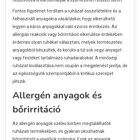
felszívódva is károsíthatják a szervezetet hosszú távon.
Fontos figyelmet fordítani a ruházat összetételére és a
felhasznált anyagokra vásárláskor, hogy elkerülhető
legyen a káros anyagokkal való szoros érintkezés. Az
allergiás reakciók vagy bőrirritáció elkerülése érdekében
érdemes olyan ruhákat választani, melyek természetes
anyagokból készültek, és kerülni a túl sok vegyi anyagot
vagy festéket tartalmazó ruhadarabokat. A minőségi
ruházat kiválasztása nem csupán a megjelenést javítja, de
az egészségünk szempontjából is kritikus szerepet
játszik.
Allergén anyagok és
bőrirritáció
Az allergén anyagok széles körben megtalálhatók
ruházati termékekben, és gyakran okozhatnak
bőrirritációt a viselőjük számára. Ezek az anyagok