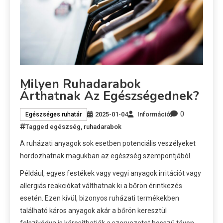
Milyen Ruhadarabok
Árthatnak Az Egészségednek?
0
2025-01-04
Információ
Egészséges ruhatár
Tagged
egészség
,
ruhadarabok
A ruházati anyagok sok esetben potenciális veszélyeket
hordozhatnak magukban az egészség szempontjából.
Például, egyes festékek vagy vegyi anyagok irritációt vagy
allergiás reakciókat válthatnak ki a bőrön érintkezés
esetén. Ezen kívül, bizonyos ruházati termékekben
található káros anyagok akár a bőrön keresztül