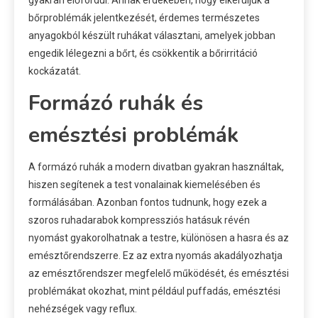
gyakran előfordul. Annak érdekében, hogy elkerüljük a
bőrproblémák jelentkezését, érdemes természetes
anyagokból készült ruhákat választani, amelyek jobban
engedik lélegezni a bőrt, és csökkentik a bőrirritáció
kockázatát.
Formázó ruhák és
emésztési problémák
A formázó ruhák a modern divatban gyakran használtak,
hiszen segítenek a test vonalainak kiemelésében és
formálásában. Azonban fontos tudnunk, hogy ezek a
szoros ruhadarabok kompressziós hatásuk révén
nyomást gyakorolhatnak a testre, különösen a hasra és az
emésztőrendszerre. Ez az extra nyomás akadályozhatja
az emésztőrendszer megfelelő működését, és emésztési
problémákat okozhat, mint például puffadás, emésztési
nehézségek vagy reflux.