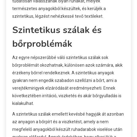
tudatosan válasszanak olyan ruhákat, melyek
természetes anyagokból készültek, és kerüljék a
szintetikus, légzést nehézkessé tevő textileket.
Szintetikus szálak és
bőrproblémák
Az egyre népszerűbbé váló szintetikus szálak sok
bőrproblémát okozhatnak, különösen azok számára, akik
érzékeny bőrrel rendelkeznek. A szintetikus anyagok
gyakran nem engedik szabadon szellőzni a bőrt, ami a
verejtékmirigyek elzáródását eredményezheti. Ennek
következtében irritáció, viszketés és akár bőrgyulladás is
kialakulhat.
A szintetikus szálak emellett kevésbé hagyják át azonban
az anyagon a bőrpírt és a viszketést, amely a nem
megfelelő anyagokból készült ruhadarabok viselése után