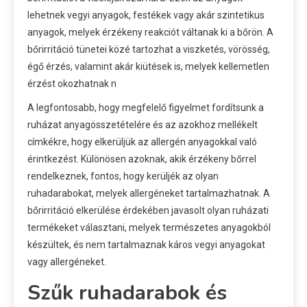
lehetnek vegyi anyagok, festékek vagy akár szintetikus
anyagok, melyek érzékeny reakciót váltanak ki a bőrön. A
bőrirritáció tünetei közé tartozhat a viszketés, vörösség,
égő érzés, valamint akár kiütések is, melyek kellemetlen
érzést okozhatnak n
A legfontosabb, hogy megfelelő figyelmet fordítsunk a
ruházat anyagösszetételére és az azokhoz mellékelt
címkékre, hogy elkerüljük az allergén anyagokkal való
érintkezést. Különösen azoknak, akik érzékeny bőrrel
rendelkeznek, fontos, hogy kerüljék az olyan
ruhadarabokat, melyek allergéneket tartalmazhatnak. A
bőrirritáció elkerülése érdekében javasolt olyan ruházati
termékeket választani, melyek természetes anyagokból
készültek, és nem tartalmaznak káros vegyi anyagokat
vagy allergéneket.
Szűk ruhadarabok és