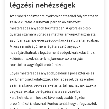
légzési nehézségek
Az emberi egészségre gyakorolt hatásairól folyamatosan
zajlik a kutatás a ruházati iparban alkalmazott
mesterséges anyagok tekintetében. A gyors és olcsó
gyártás számára vonzó szintetikus anyagok használata
azonban számos egészségügyi kockázatot rejt magában.
A rossz minőségű, nem légáteresztő anyagok
hozzájárulhatnak a légzési nehézségek kialakulásához,
különösen azoknál, akik hajlamosak az allergiás
reakciókra vagy légúti problémákra.
Egyes mesterséges anyagok, például a poliészter és az
akril, nemcsak korlátozzák a bőr légzését, de az ember
számára káros vegyszereket is tartalmazhatnak. Ezek a
vegyszerek akár belégzéssel is a szervezetbe
kerülhetnek, ami hosszú távon súlyosabb légzési
problémákat is okozhat. Fontos tehát, hogy a fogyasztók