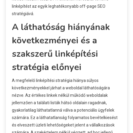
linképítést az egyik leghatékonyabb off-page SEO
stratégiává.
A láthatóság hiányának
következményei és a
szakszerű linképítési
stratégia előnyei
A megfelelő linképítési stratégia hiánya súlyos
következményekkel járhat a weboldal láthatóságára
nézve. Az értékes linkek nélkül működő weboldalak
jellemzően a találati listák hátsó oldalain ragadnak,
gyakorlatilag láthatatlanná válva a potenciális ügyfelek
számára. Ez a láthatatlanság folyamatos bevételkiesést
és elveszett üzleti lehetőségeket jelent a vállalkozások
számára. A szakértelem nélkül végzett, ad hoc jellegű