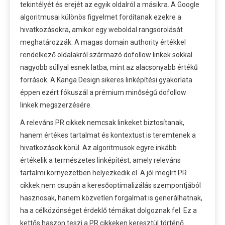
tekintélyét és erejét az egyik oldalról a másikra. A Google
algoritmusai különös figyelmet fordítanak ezekre a
hivatkozásokra, amikor egy weboldal rangsorolását
meghatározzák. A magas domain authority értékkel
rendelkező oldalakról származó dofollow linkek sokkal
nagyobb súllyal esnek latba, mint az alacsonyabb értékű
források. A Kanga Design sikeres linképítési gyakorlata
éppen ezért fókuszál a prémium minőségű dofollow
linkek megszerzésére.
A releváns PR cikkek nemcsak linkeket biztosítanak,
hanem értékes tartalmat és kontextust is teremtenek a
hivatkozások körül. Az algoritmusok egyre inkább
értékelik a természetes linképítést, amely releváns
tartalmi környezetben helyezkedik el. A jól megírt PR
cikkek nem csupán a keresőoptimalizálás szempontjából
hasznosak, hanem közvetlen forgalmat is generálhatnak,
ha a célközönséget érdeklő témákat dolgoznak fel. Ez a
kettős haszon teszi a PR cikkeken keresztül történő